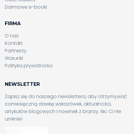
Darmowe e-booki
FIRMA
O nas
Kontakt
Partnerzy
Wysyłanie formularza, proszę
Warunki
czekać...
Polityka prywatności
Wysyłanie formularza, proszę
czekać...
NEWSLETTER
Zapisz się do naszego newslettera, aby otrzymywać
comiesięczną dawkę wskazówek, aktualności,
artykułów blogowych i nowinek z branży. Nic Ci nie
umknie!
Chcesz dowiedzieć się
Email
*