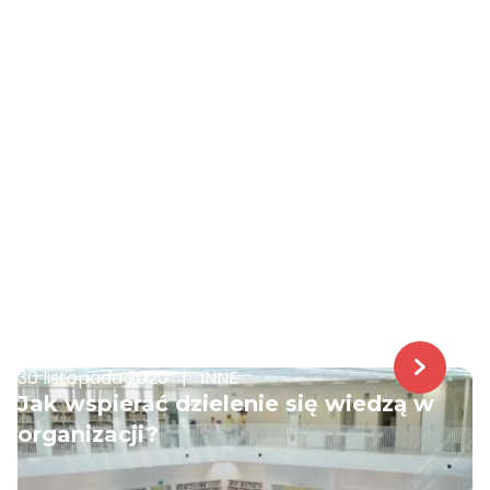
30 listopada 2020
|
INNE
Jak wspierać dzielenie się wiedzą w
organizacji?