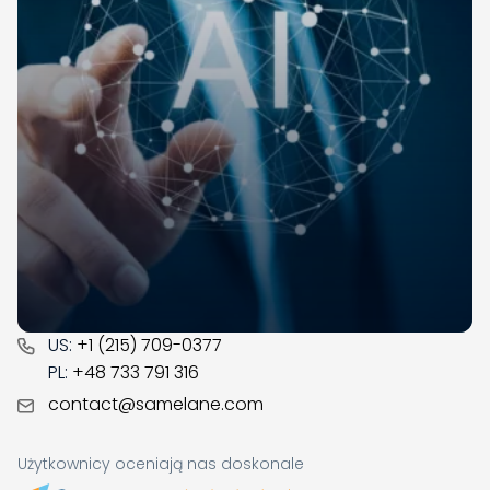
Samelane to firma z siedzibą w UE, z biurami w Wielkiej
Brytanii, Polsce i Norwegii. Działamy na rynku LMSów
od 2017. Przez ten czas zdobyliśmy doświadczenie
biznesowe oraz praktyczną wiedzę w obszarze
zarządzania wiedzą. Jesteśmy gotowi, by wspomóc
Twoją firmę w cyfrowej transformacji.
CONTACT
US:
+1 (215) 709-0377
PL:
+48 733 791 316
contact@samelane.com
Użytkownicy oceniają nas doskonale