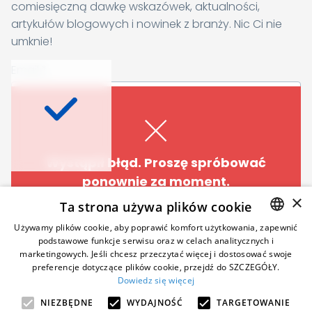
comiesięczną dawkę wskazówek, aktualności,
artykułów blogowych i nowinek z branży. Nic Ci nie
umknie!
Chcesz dowiedzieć się
Email
*
więcej?
Zapisz się do naszego newslettera, a co
Wyrażam zgodę na otrzymywanie newslettera oraz innych
miesiąc otrzymasz świeżą dawkę inspiracji,
materiałów biznesowych i marketingowych. Wiem, że w każdej
artykułów blogowych, informacji
chwili mogę zrezygnować z otrzymywania komunikatów
Wystąpił błąd. Proszę spróbować
marketingowych. Pełne informacje na temat wycofywania zgody
branżowych oraz dotyczących nowych
ponownie za moment.
oraz ochrony i przetwarzania danych osobowych znajdują się w
funkcjonalności Samelane.
Polityce Prywatności
.
*
×
Ta strona używa plików cookie
Email
*
Wystąpił błąd. Proszę spróbować
Zapisz się teraz
Używamy plików cookie, aby poprawić komfort użytkowania, zapewnić
ponownie za moment.
podstawowe funkcje serwisu oraz w celach analitycznych i
ENGLISH
marketingowych. Jeśli chcesz przeczytać więcej i dostosować swoje
preferencje dotyczące plików cookie, przejdź do SZCZEGÓŁY.
POLISH
Wyrażam zgodę na otrzymywanie newslettera oraz
Obserwuj nas
Dowiedz się więcej
innych materiałów biznesowych i marketingowych.
GERMAN
W każdej chwili mogę zrezygnować z otrzymywania
NIEZBĘDNE
WYDAJNOŚĆ
TARGETOWANIE
komunikatów marketingowych. Pełne informacje na