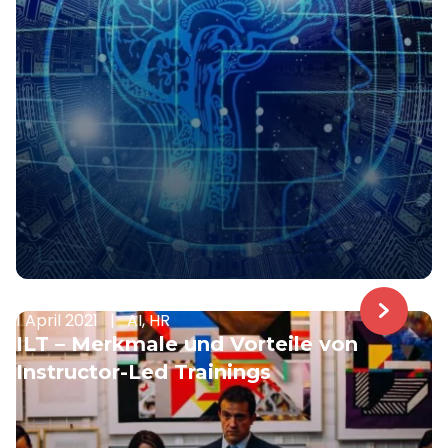
1 April 2021
|
AI, HR
ILT – Merkmale und Vorteile von
Instructor-Led Trainings