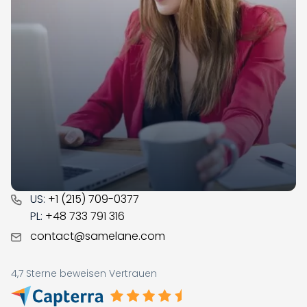
Samelane ist ein in der EU ansässiges Unternehmen
mit Niederlassungen in Großbritannien, Polen und
Norwegen, das seit 2017 auf dem LMS-Markt tätig ist.
Unser Team, das seitdem viel Erfahrung und
Geschäftssinn gesammelt hat, unterstützt Sie gerne
bei der digitalen Transformation Ihres Unternehmens.
CONTACT
US:
+1 (215) 709-0377
PL:
+48 733 791 316
contact@samelane.com
4,7 Sterne beweisen Vertrauen