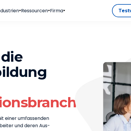
ndustrien
Ressourcen
Firma
Test
 die
bildung
ionsbranche
mit einer umfassenden
rbeiter und deren Aus-