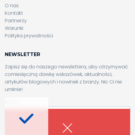
O nas
Kontakt
Partnerzy
Wysyłanie formularza, proszę
Warunki
czekać...
Polityka prywatności
Wysyłanie formularza, proszę
czekać...
NEWSLETTER
Zapisz się do naszego newslettera, aby otrzymywać
comiesięczną dawkę wskazówek, aktualności,
artykułów blogowych i nowinek z branży. Nic Ci nie
umknie!
Chcesz dowiedzieć się
Email
*
więcej?
Zapisz się do naszego newslettera, a co
Wyrażam zgodę na otrzymywanie newslettera oraz innych
miesiąc otrzymasz świeżą dawkę inspiracji,
materiałów biznesowych i marketingowych. Wiem, że w każdej