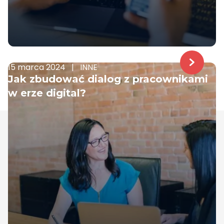
15 marca 2024
|
INNE
Jak zbudować dialog z pracownikami
w erze digital?
Samelane to firma z siedzibą w UE, z biurami w Wielkiej
Brytanii, Polsce i Norwegii. Działamy na rynku LMSów
od 2017. Przez ten czas zdobyliśmy doświadczenie
biznesowe oraz praktyczną wiedzę w obszarze
zarządzania wiedzą. Jesteśmy gotowi, by wspomóc