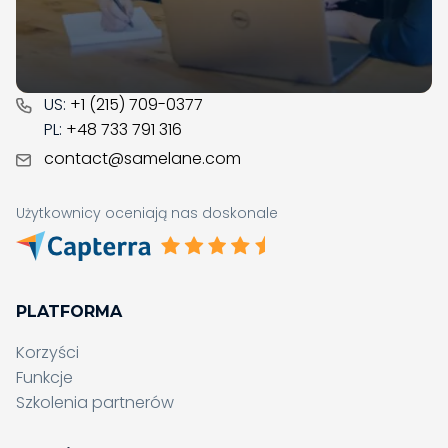
Twoją firmę w cyfrowej transformacji.
CONTACT
US:
+1 (215) 709-0377
PL:
+48 733 791 316
contact@samelane.com
Użytkownicy oceniają nas doskonale
PLATFORMA
Korzyści
Funkcje
Szkolenia partnerów