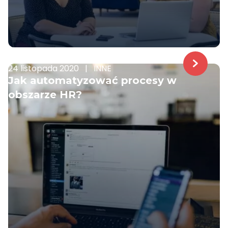
24 listopada 2020
|
INNE
Jak automatyzować procesy w
obszarze HR?