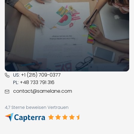
Samelane ist ein in der EU ansässiges Unternehmen
mit Niederlassungen in Großbritannien, Polen und
Norwegen, das seit 2017 auf dem LMS-Markt tätig ist.
Unser Team, das seitdem viel Erfahrung und
Geschäftssinn gesammelt hat, unterstützt Sie gerne
bei der digitalen Transformation Ihres Unternehmens.
CONTACT
US:
+1 (215) 709-0377
PL:
+48 733 791 316
contact@samelane.com
4,7 Sterne beweisen Vertrauen