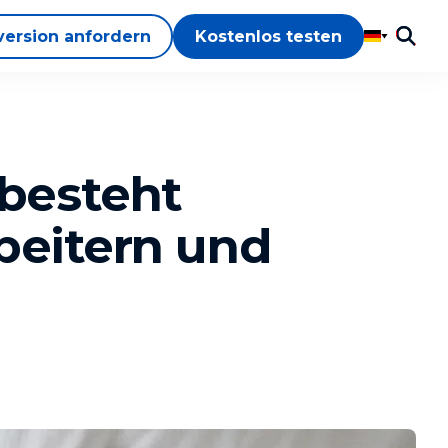
version anfordern
Kostenlos testen
besteht
beitern und