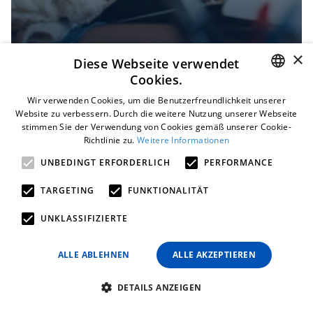
×
Diese Webseite verwendet
Cookies.
18 May 2022
|
SONSTIGES
ENGLISH
Wir verwenden Cookies, um die Benutzerfreundlichkeit unserer
4 Schritte, um neue Mitarbeiter mit
Website zu verbessern. Durch die weitere Nutzung unserer Webseite
stimmen Sie der Verwendung von Cookies gemäß unserer Cookie-
POLISH
Hilfe eines LMS einzuarbeiten
Richtlinie zu.
Weitere Informationen
GERMAN
UNBEDINGT ERFORDERLICH
PERFORMANCE
TARGETING
FUNKTIONALITÄT
UNKLASSIFIZIERTE
Samelane ist ein in der EU ansässiges Unternehmen
mit Niederlassungen in Großbritannien, Polen und
ALLE ABLEHNEN
ALLE AKZEPTIEREN
Norwegen, das seit 2017 auf dem LMS-Markt tätig ist.
Unser Team, das seitdem viel Erfahrung und
DETAILS ANZEIGEN
Geschäftssinn gesammelt hat, unterstützt Sie gerne