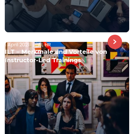
1 April 2021
|
AI, HR
ILT – Merkmale und Vorteile von
Instructor-Led Trainings