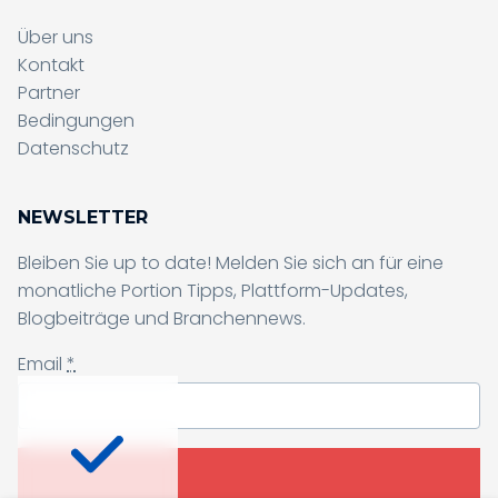
Über uns
Kontakt
Partner
Formular wird gesendet, bitte
Bedingungen
warten...
Datenschutz
Formular wird gesendet, bitte
NEWSLETTER
warten...
Bleiben Sie up to date! Melden Sie sich an für eine
monatliche Portion Tipps, Plattform-Updates,
Blogbeiträge und Branchennews.
Email
*
Bleiben Sie up to date
Mit unserem Newsletter erhalten Sie
Ich bin damit einverstanden, dass ich von Samelane einen
monatlich neue Inspirationen, News aus der
Newsletter und weiteres Business- und Marketingmaterial erhalte.
Diese Zustimmung kann ich jederzeit widerrufen. Ausführliche