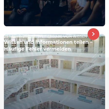
29 March 2021
|
WEITERGABE VON WISSEN
Wissen und Informationen teilen –
Häufige Fehler vermeiden
Samelane ist ein in der EU ansässiges Unternehmen
mit Niederlassungen in Großbritannien, Polen und
Norwegen, das seit 2017 auf dem LMS-Markt tätig ist.
Unser Team, das seitdem viel Erfahrung und
Geschäftssinn gesammelt hat, unterstützt Sie gerne