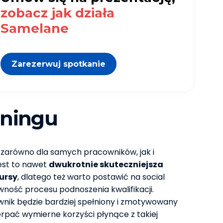
zobacz jak działa
Samelane
Zarezerwuj spotkanie
arningu
i zarówno dla samych pracowników, jak i
jest to nawet
dwukrotnie skuteczniejsza
kursy
, dlatego też warto postawić na social
wność procesu podnoszenia kwalifikacji.
ownik będzie bardziej spełniony i zmotywowany
zerpać wymierne korzyści płynące z takiej