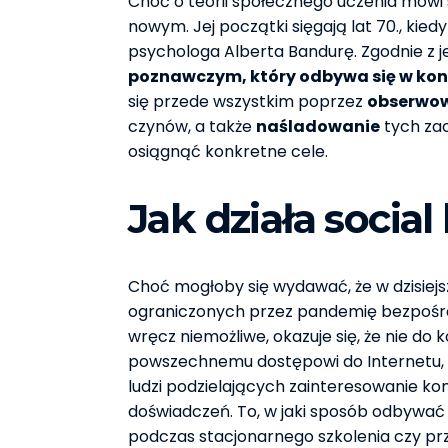
Choć o teorii społecznego uczenia mówi s
nowym. Jej początki sięgają lat 70., kied
psychologa Alberta Bandurę. Zgodnie z je
poznawczym, który odbywa się w kon
się przede wszystkim poprzez
obserwo
czynów, a także
naśladowanie
tych zac
osiągnąć konkretne cele.
Jak działa social
Choć mogłoby się wydawać, że w dzisiej
ograniczonych przez pandemię bezpośred
wręcz niemożliwe, okazuje się, że nie do 
powszechnemu dostępowi do Internetu, 
ludzi podzielających zainteresowanie k
doświadczeń. To, w jaki sposób odbywać 
podczas stacjonarnego szkolenia czy pr