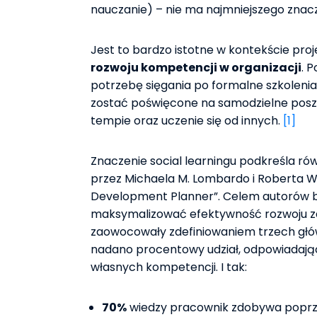
nauczanie) – nie ma najmniejszego znacz
Jest to bardzo istotne w kontekście pro
rozwoju kompetencji w organizacji
. 
potrzebę sięgania po formalne szkolen
zostać poświęcone na samodzielne posz
tempie oraz uczenie się od innych.
[1]
Znaczenie social learningu podkreśla ró
przez Michaela M. Lombardo i Roberta W.
Development Planner”. Celem autorów by
maksymalizować efektywność rozwoju 
zaowocowały zdefiniowaniem trzech głó
nadano procentowy udział, odpowiadając
własnych kompetencji. I tak:
70%
wiedzy pracownik zdobywa poprz