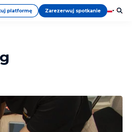
tuj platformę
Zarezerwuj spotkanie
ng