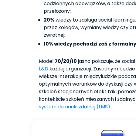
codziennych obowiązków, a także doda
przełożony;
20%
wiedzy to zasługa social learning
przez kolegów, wymiany wiedzy czy ot
zwrotnej;
10% wiedzy pochodzi zaś z formalny
Model
70/20/10
jasno pokazuje, że socia
L&D
każdej organizacji. Zasadnym będzie
większe interakcje międzyludzkie podcza
optymalnych warunków do dyskusji czy
szkoleń stacjonarnych efekt taki pomoż
kontekście szkoleń mieszanych i zdaln
system do nauki zdalnej (LMS)
.