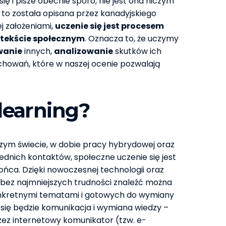
ię i pisze obecnie sporo, nie jest ona niczym
y to została opisana przez kanadyjskiego
j założeniami,
uczenie się jest procesem
tekście społecznym
. Oznacza to, że uczymy
wanie
innych,
analizowanie
skutków ich
howań, które w naszej ocenie pozwalają
 learning?
szym świecie, w dobie pracy hybrydowej oraz
nich kontaktów, społeczne uczenie się jest
końca. Dzięki nowoczesnej technologii oraz
bez najmniejszych trudności znaleźć można
onkretnymi tematami i gotowych do wymiany
się będzie komunikacja i wymiana wiedzy –
zez internetowy komunikator (tzw. e-