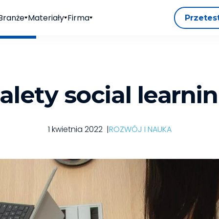
Branże
Materiały
Firma
Przetes
alety social learni
1 kwietnia 2022
|
ROZWÓJ I NAUKA