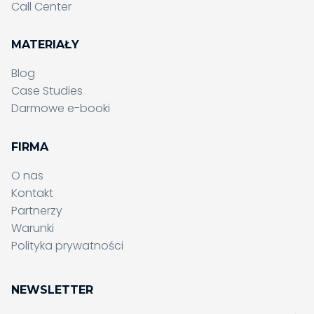
Call Center
MATERIAŁY
Blog
Case Studies
Darmowe e-booki
FIRMA
O nas
Kontakt
Partnerzy
Wysyłanie formularza, proszę
Warunki
czekać...
Polityka prywatności
Wysyłanie formularza, proszę
czekać...
NEWSLETTER