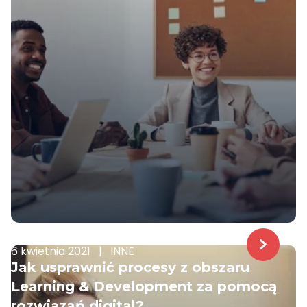
6 kwietnia 2021
|
INNE
Jak usprawnić procesy z obszaru
Learning & Development za pomocą
rozwiązań digital?