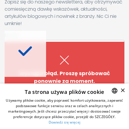
Zapisz się do naszego newslettera, aby otrzymywać
comiesięczną dawkę wskazówek, aktualności,
artykułów blogowych i nowinek z branży. Nic Ci nie
umknie!
Chcesz dowiedzieć się
Email
*
więcej?
Zapisz się do naszego newslettera, a co
Wyrażam zgodę na otrzymywanie newslettera oraz innych
miesiąc otrzymasz świeżą dawkę inspiracji,
materiałów biznesowych i marketingowych. Wiem, że w każdej
artykułów blogowych, informacji
chwili mogę zrezygnować z otrzymywania komunikatów
Wystąpił błąd. Proszę spróbować
marketingowych. Pełne informacje na temat wycofywania zgody
branżowych oraz dotyczących nowych
ponownie za moment.
oraz ochrony i przetwarzania danych osobowych znajdują się w
funkcjonalności Samelane.
Polityce Prywatności
.
*
×
Ta strona używa plików cookie
Email
*
Wystąpił błąd. Proszę spróbować
Zapisz się teraz
Używamy plików cookie, aby poprawić komfort użytkowania, zapewnić
ponownie za moment.
podstawowe funkcje serwisu oraz w celach analitycznych i
ENGLISH
marketingowych. Jeśli chcesz przeczytać więcej i dostosować swoje
preferencje dotyczące plików cookie, przejdź do SZCZEGÓŁY.
POLISH
Wyrażam zgodę na otrzymywanie newslettera oraz
Obserwuj nas
Dowiedz się więcej
innych materiałów biznesowych i marketingowych.
GERMAN