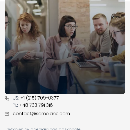
Samelane to firma z siedzibą w UE, z biurami w Wielkiej
Brytanii, Polsce i Norwegii. Działamy na rynku LMSów
od 2017. Przez ten czas zdobyliśmy doświadczenie
biznesowe oraz praktyczną wiedzę w obszarze
zarządzania wiedzą. Jesteśmy gotowi, by wspomóc
Twoją firmę w cyfrowej transformacji.
CONTACT
US:
+1 (215) 709-0377
PL:
+48 733 791 316
contact@samelane.com
Użytkownicy oceniają nas doskonale