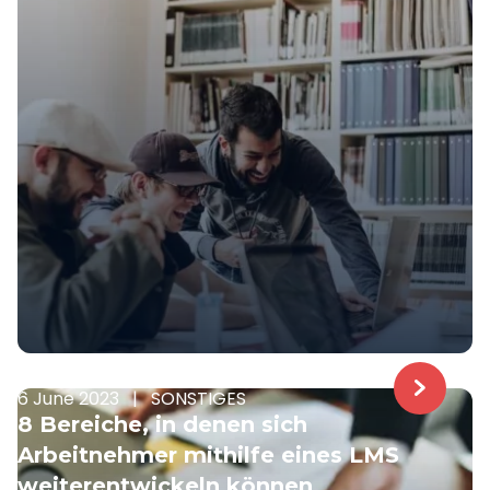
6 June 2023
|
SONSTIGES
8 Bereiche, in denen sich
Arbeitnehmer mithilfe eines LMS
weiterentwickeln können