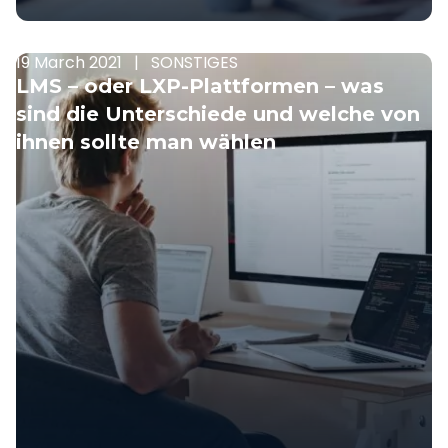
19 March 2021
|
SONSTIGES
LMS – oder LXP-Plattformen – was
sind die Unterschiede und welche von
ihnen sollte man wählen